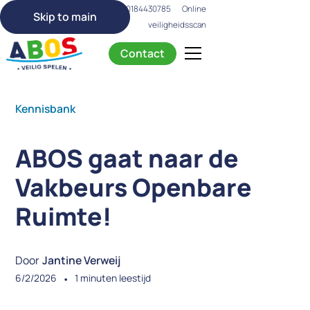
info@abos.nl
0184430785
Online
Skip to main
veiligheidsscan
Contact
Kennisbank
ABOS gaat naar de
Vakbeurs Openbare
Ruimte!
Door
Jantine Verweij
6/2/2026
•
1
minuten leestijd